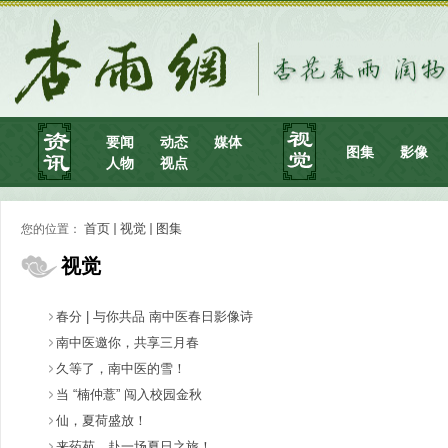
要闻
动态
媒体
图集
影像
人物
视点
首页
视觉
图集
您的位置：
视觉
春分 | 与你共品 南中医春日影像诗
南中医邀你，共享三月春
久等了，南中医的雪！
当 “楠仲薏” 闯入校园金秋
仙，夏荷盛放！
来药苑，赴一场夏日之旅！