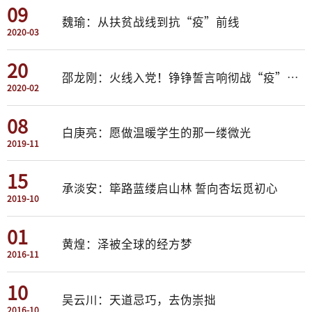
09
魏瑜：从扶贫战线到抗“疫”前线
2020-03
20
邵龙刚：火线入党！铮铮誓言响彻战“疫”一线
2020-02
08
白庚亮：愿做温暖学生的那一缕微光
2019-11
15
承淡安：筚路蓝缕启山林 誓向杏坛觅初心
2019-10
01
黄煌：泽被全球的经方梦
2016-11
10
吴云川：天道忌巧，去伪崇拙
2016-10