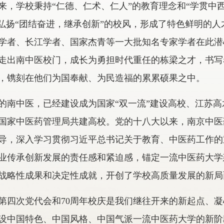
来，学校秉持“仁德、仁术、仁人”的教育理念和“学贯中
，弘扬“团结奋进，继承创新”的校风，形成了特色鲜明的
学者、长江学者、国家杰青等一大批知名专家学者在此潜
走出南中医校门，成长为勇担时代重任的栋梁之才，书写
，镌刻在他们为国奉献、为民造福的累累硕果之中。
的南中医，已经建设成为国家“双一流”建设高校、江苏高
国家中医药管理局共建高校。党的十八大以来，南京中医
导，深入学习贯彻习近平总书记关于教育、中医药工作的
业传承创新发展的责任感和紧迫感，锚定一流中医药大学
战略性成果和决定性成就，开创了学校高质量发展的新局
第四次党代会和70周年校庆是我们继往开来的新起点、
设中国特色、中国风格、中国气派一流中医药大学的新阶