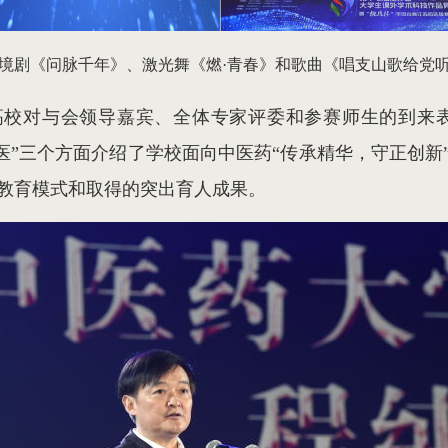
境剧《问脉千年》、激光舞《燃·青春》和歌曲《唱支山歌给党
高校对与会领导嘉宾、全体专家评委和参赛师生的到来表
中医”三个方面介绍了学校面向中医药“传承精华，守正创
教育模式和取得的突出育人成果。