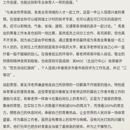
工作态度，也能达到和专业体育人一样的高度。”
“与来自世界各国、各类业务领域的人才一起工作，这是一件让人倍感兴奋的事
情。在组委会你可以碰到瑞士计时的技术专家，也可以遇见可口可乐的高层代
表，还可以和物流、气象、安保、建筑、交通等各领域的高手一起讨论。”青奥
会的筹备工作本身也如同一场比赛，虽然成员之间分工合作、各司其职，但也离
不开竞争。因为自己是由学校推选、通过重重考验最终成为青奥会筹备组一名工
作人员的，在岗位上代表的就是南京中医药大学，崔友洋老师坦言自己心中一直
拧着一股不服输的劲儿。在强者如云的环境中，崔老师将南中医人自信、敬业的
热情和精神发挥到极致，也收获到可喜成绩：其MOC（主运行中心）坐席被评
为“党员流动红旗岗”，个人连续2年被南京市委市政府评为工作先进，并记“三
等功”。
说起荣誉，崔友洋老师谦虚地说自己所获得的一切都离不开国家的强大，特别是
体育事业的蓬勃发展。这些荣誉是对像崔友洋老师这样的幕后工作者辛勤工作的
激励与肯定，和崔老师一样奋斗在幕后岗位上的青年们，正是为了国家的荣誉、
集体的荣誉，在实际工作人员数量只有削减50%的情况下，凭借着200%的意志
力，牺牲自己的休息时间，奉献自己的青春热血，让全世界的人民共享一场体育
盛宴。作为幕后工作者，虽然没有赛场上的欢呼与呐喊，没有闪光灯前的闪耀与
掌声，他们也早已把办好青奥会当做了最崇高的使命，并为之不懈努力。