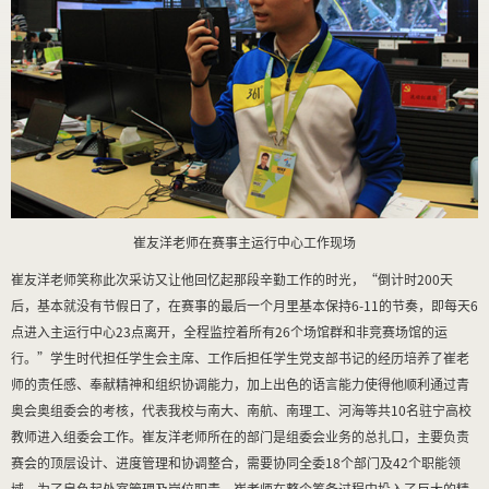
崔友洋老师在赛事主运行中心工作现场
崔友洋老师笑称此次采访又让他回忆起那段辛勤工作的时光，“倒计时200天
后，基本就没有节假日了，在赛事的最后一个月里基本保持6-11的节奏，即每天6
点进入主运行中心23点离开，全程监控着所有26个场馆群和非竞赛场馆的运
行。”学生时代担任学生会主席、工作后担任学生党支部书记的经历培养了崔老
师的责任感、奉献精神和组织协调能力，加上出色的语言能力使得他顺利通过青
奥会奥组委会的考核，代表我校与南大、南航、南理工、河海等共10名驻宁高校
教师进入组委会工作。崔友洋老师所在的部门是组委会业务的总扎口，主要负责
赛会的顶层设计、进度管理和协调整合，需要协同全委18个部门及42个职能领
域，为了肩负起处室管理及岗位职责，崔老师在整个筹备过程中投入了巨大的精