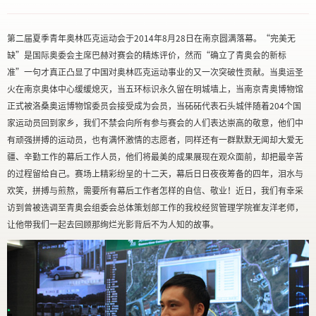
第二届夏季青年奥林匹克运动会于2014年8月28日在南京圆满落幕。“完美无
缺”是国际奥委会主席巴赫对赛会的精炼评价，然而“确立了青奥会的新标
准”一句才真正凸显了中国对奥林匹克运动事业的又一次突破性贡献。当奥运圣
火在南京奥体中心缓缓熄灭，当五环标识永久留在明城墙上，当南京青奥博物馆
正式被洛桑奥运博物馆委员会接受成为会员，当砳砳代表石头城伴随着204个国
家运动员回到家乡，我们不禁会向所有参与赛会的人们表达崇高的敬意，他们中
有顽强拼搏的运动员，也有满怀激情的志愿者，同样还有一群默默无闻却大爱无
疆、辛勤工作的幕后工作人员，他们将最美的成果展现在观众面前，却把最辛苦
的过程留给自己。赛场上精彩纷呈的十二天，幕后日日夜夜筹备的四年，泪水与
欢笑，拼搏与煎熬，需要所有幕后工作者怎样的自信、敬业！近日，我们有幸采
访到曾被选调至青奥会组委会总体策划部工作的我校经贸管理学院崔友洋老师，
让他带我们一起去回顾那绚烂光影背后不为人知的故事。