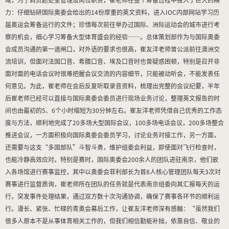
力：仔细钻研国际奥委会给出的14份厚重的英文资料，进入IOC内部网站学习历
届奥运会筹备运行的文件；珍惜每次前往举办过国际、洲际运动会的城市进行考
察的机会，细心学习筹备大型体育盛会的经验……。总体策划部作为与国际奥委
会成员沟通的第一道闸口，对外语的要求也很高，崔友洋老师曾公派前往澳洲交
流培训，但面对法国口音、希腊口音、埃及口音时也曾疑惑困顿，特别是召开非
面对面的电话会议时很难把握会议交流的内容细节，只能被动听会，不能发表任
何意见。为此，崔老师在会后反复听取录音资料，梳理出完整的会议纪要，半年
后崔老师已经可以直接与国际奥委会委员进行现场业务讨论，整理英文报告的时
间也由最初的5、6个小时缩短为30分钟左右。崔友洋老师凭借自己优秀的工作态
度与方法，顺利地完成了20多场大型国际会议，100多场电话会议，200多场整合
推进会议，一方面积极向国际奥委会委员学习，讨论业务对接工作，另一方面，
还需要与这支“多国部队”斗智斗勇，维护组委会利益，即使面对飞行检查时，
也能冷静高效应对。特别是赛时，国际奥委会200余人的团队进驻南京，他们嵌
入各场馆进行赛事监控，其中以奥委会菲利部长为首8人核心管理团队每天3次对
赛事进行监督质询，崔老师所在团队的任务就是代表南京组委向其汇报每天的运
行，突发事件处理结果，通过双方数十次沟通协调，确保了赛事各环节的顺利运
行。漫长、紧张、忙碌的青奥会幕后工作，让崔友洋老师深有感触：“虽然我们
很多人原本不是从事体育相关工作的，但我们相信勤能补拙，依靠自信、敬业的