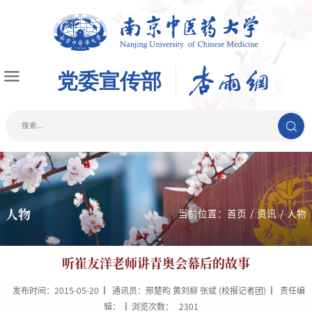
人物
当前位置：
首页
/
资讯
/
人物
听崔友洋老师讲青奥会幕后的故事
发布时间：2015-05-20
通讯员：邢楚昀 黄刘柳 张斌 (校报记者团)
责任编
辑：
浏览次数：
2301