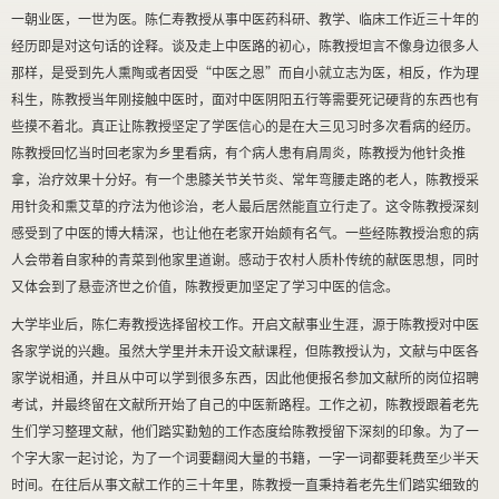
一朝业医，一世为医。陈仁寿教授从事中医药科研、教学、临床工作近三十年的
经历即是对这句话的诠释。谈及走上中医路的初心，陈教授坦言不像身边很多人
那样，是受到先人熏陶或者因受“中医之恩”而自小就立志为医，相反，作为理
科生，陈教授当年刚接触中医时，面对中医阴阳五行等需要死记硬背的东西也有
些摸不着北。真正让陈教授坚定了学医信心的是在大三见习时多次看病的经历。
陈教授回忆当时回老家为乡里看病，有个病人患有肩周炎，陈教授为他针灸推
拿，治疗效果十分好。有一个患膝关节关节炎、常年弯腰走路的老人，陈教授采
用针灸和熏艾草的疗法为他诊治，老人最后居然能直立行走了。这令陈教授深刻
感受到了中医的博大精深，也让他在老家开始颇有名气。一些经陈教授治愈的病
人会带着自家种的青菜到他家里道谢。感动于农村人质朴传统的献医思想，同时
又体会到了悬壶济世之价值，陈教授更加坚定了学习中医的信念。
大学毕业后，陈仁寿教授选择留校工作。开启文献事业生涯，源于陈教授对中医
各家学说的兴趣。虽然大学里并未开设文献课程，但陈教授认为，文献与中医各
家学说相通，并且从中可以学到很多东西，因此他便报名参加文献所的岗位招聘
考试，并最终留在文献所开始了自己的中医新路程。工作之初，陈教授跟着老先
生们学习整理文献，他们踏实勤勉的工作态度给陈教授留下深刻的印象。为了一
个字大家一起讨论，为了一个词要翻阅大量的书籍，一字一词都要耗费至少半天
时间。在往后从事文献工作的三十年里，陈教授一直秉持着老先生们踏实细致的