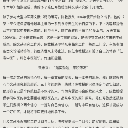
授在《中华本草》编纂成书的
17
年中对自己的严格要求。功夫不负有心人，《中
华本草》如期完成，也给予了陈仁寿教授坚持文献研究的非凡动力。
除了参与大型中医药文献书籍的编写，陈教授从
1994
年便开始独立出书。他的书
架上至今还保留着他最早主编的一系列食疗养生的治百病的书，书上内容都是他
从古代文献中整理出来的。时至今日，陈仁寿教授主编了
30
多本书，发表文章
100
多篇。对于陈教授而言，这是一笔宝贵的财富，是他坚守文献
30
年来的丰硕
成果。除文献研究工作外，陈教授还坚持从事临床工作，每周上门诊、积极参加
各类义诊活动等等，行医济世从未停止过。陈仁寿教授还开设了自己的博客“仁
寿中医”，科普中医知识，传递正能量。
致未来：“踏实勤勉，厚积薄发”
每一次对文献的感悟心得，每一篇文章的发表，每一本书的出版，都让陈教授的
心与文献研究越靠越近。三十年的磨练，练就了陈教授的沉稳淡定与踏实细致，
他形容自己是个传统但是不保守的人。作为青囊读书会的发起人之一，陈教授提
倡学习中医的学生要重视阅读医古文，品味中医的原汁原味。陈仁寿教授还鼓励
学生们要树立两个信心：一是对自己有信心，二是对中医有信心，这样才能成为
一个好中医，才能将中医更好地传承下去。
问及文献所近期的工作计划与目标，陈教授提出一个口号：踏实勤勉，厚积薄