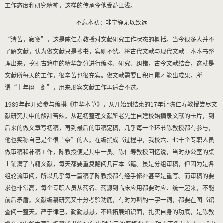
工作态度和研究精神，这样的传承令他受益匪浅。
不忘本初：非宁静无以致远
“清苦，寂寞”，这是陈仁寿教授对文献研究工作状态的概括。当今很多人并不
了解文献，认为做文献只是抄书，实则不然。将古代文献与现代文献一本本书整
理出来，挖掘古籍中的精华部分进行编排、研究、纠错，古今文献结合，这就是
文献所每天的工作，很辛苦也很充实。做文献需要日积月累才能出成果，所
谓“十年磨一剑”，用来形容文献工作再适合不过。
1989
年起开始参与编撰《中华本草》，从开始到结束的
17
年让陈仁寿教授尝尽文
献研究其中的酸甜苦辣。从起初整理文献所老先生自建校始摘录文献的卡片，到
后来的做文章写初稿，再到最后的审稿定稿，几乎每一个环节陈教授都有参与，
他也笑称自己是个很“杂”的人。在编撰成书过程中，我校六、七十个专职人员
做审稿和补稿工作，陈教授便是其中一员。陈仁寿教授回忆说，当时办公室的桌
上铺满了古籍文献，每天都要重复翻阅几百本书籍。虽是分组审稿，但因为是各
组轮流审阅，所以几乎每一篇稿子陈教授都有经手修补甚至是重写。而审稿的要
求也非常高，每个专职人员从药名、药源到临床应用都要对应、统一起来，不能
前后矛盾。文献编纂研究又十分考验功底，有时为斟酌一字一词，都要在图书馆
查阅一整天。严于律己，勤勤恳恳，不断拓展知识面，扎实自身的功底，是陈教