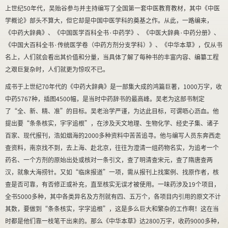
上世纪
50
年代，吴贻谷参与并主持编写了全国第一套中医教育教材，其中《中医
学概论》部头不算大，但它却是中国中医学科的奠基之作。从此，一路编来，
《中药大辞典》、《中国医学百科全书·中药学》、《中医大辞典·中药分册》、
《中国大百科全书·传统医学卷（中药方剂分支学科）》、《中华本草》，仅从书
名上，人们就会看出其价值和分量，当具体了解了每种书的丰富内容、编纂工程
之艰巨复杂时，人们就更为惊叹不已。
成书于上世纪
70
年代的《中药大辞典》是一部集大成的鸿篇巨著，
1000
万字，收
中药
5767
种，插图
4500
幅，是当时中药辞书的最高峰。吴老为这部书制定
了“全、新、精、准”的目标。吴老治学严谨，为达此目标，可谓呖心沥血。他
提出要“条条核实，字字追根”，在涉及天文地理、生物化学、经史子集、诸子
百家、现代报刊，浩如烟海的
2000
多种资料中苦苦追寻。他与编写人员东奔西走
查资料，南京找不到，去上海、赴北京，往往为澄清一组药物名实，为追考一个
药名、一个方剂的原始出处或核对一条引文，查了明清查宋元，查了隋唐查两
汉，就象大海捞针。又如“临床报道”一项，需从报刊上找案例、找原作者，核
查是否可靠，有否修正或补充，直至核实无误才被使用。一味药涉及
19
个项目，
全书
5000
多种，其中各类异名及方剂就有四、五万个，各项目内引用的原文不计
其数，要做到“条条核实，字字追根”，这是多么巨大和繁杂的工作啊！这在当
时都是他们靠一枝笔干出来的。那么《中华本草》达
2800
万字，收药
9000
多种，