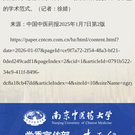
的学术范式。（记者
：
徐
婧）
来源：中国中医药报
2025
年
1
月
7
日第
2
版
https://paper.cntcm.com.cn/bz/html/content.html?
date=2026-01-07&pageId=ce9f7a72-2f54-48a3-bf21-
0ded249cadf1&pageIndex=2&cid=1&articleId=0791b522-
34e9-411f-8496-
dc8a18cb47dd&articleIndex=4&siteId=10&siteName=zgzy