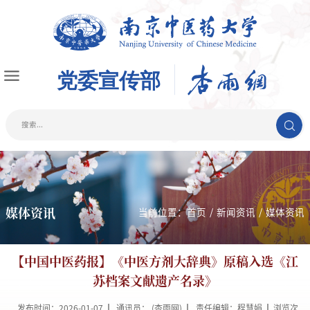
媒体资讯
当前位置：
首页
/
新闻资讯
/
媒体资讯
【中国中医药报】《中医方剂大辞典》原稿入选《江
苏档案文献遗产名录》
发布时间：2026-01-07
通讯员： (杏雨网)
责任编辑：程慧娟
浏览次