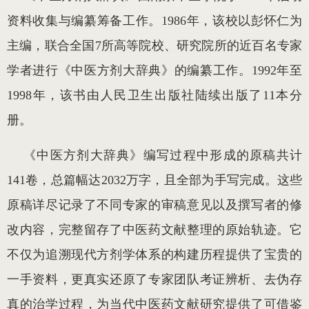
资料收集与编纂筹备工作。
1986
年，该校以彭怀仁为
主编，联合全国
7
所高等院校、研究院所的近百名专家
学者进行《中医方剂大辞典》的编纂工作。
1992
年至
1998
年，该书由人民卫生出版社陆续出版了
11
本分
册。
《中医方剂大辞典》编写过程中形成的原稿共计
141
卷，总篇幅达
2032
万字，且全部为手写完成。这些
原稿详尽记录了不同专家的审稿意见以及撰写者的修
改内容，完整留存了中医药文献整理的原始轨迹。它
不仅为追溯现代方剂学体系的构建历程提供了宝贵的
一手资料，更真实还原了专家团队考证辨析、去伪存
真的治学过程，为当代中医药文献研究提供了可借鉴