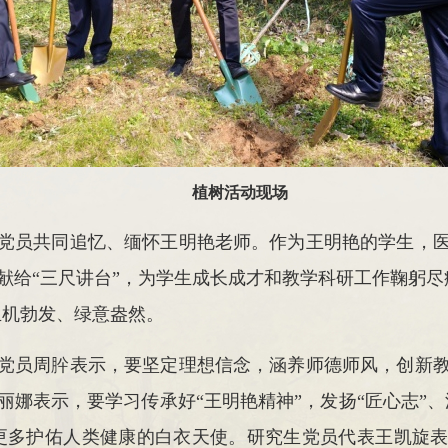
植树活动现场
党员共同追忆、缅怀王明艳老师。作为王明艳的学生，
献给“三尺讲台”，为学生成长成才和教学科研工作鞠躬尽
生机勃发、绿意盎然。
党员周肸表示，要坚定理想信念，涵养师德师风，创新
娜表示，要学习传承好“王明艳精神”，发扬“匠心志”、
更多护佑人类健康的白衣天使。研究生党员代表王凯旋