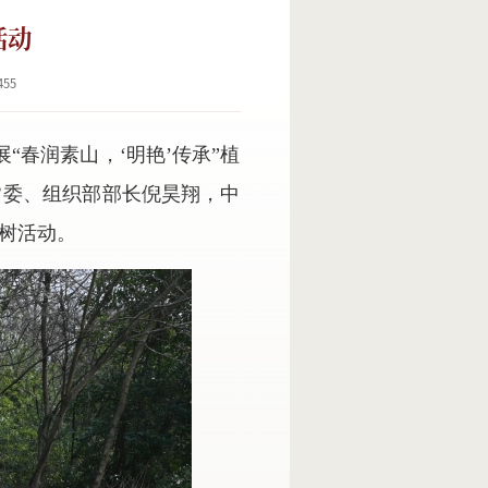
活动
455
“春润素山，‘明艳’传承”植
常委、组织部部长倪昊翔，中
树活动。