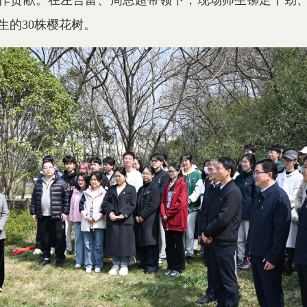
作贡献。在左言富、周恩超带领下，现场师生铆足干劲
生的30株樱花树。