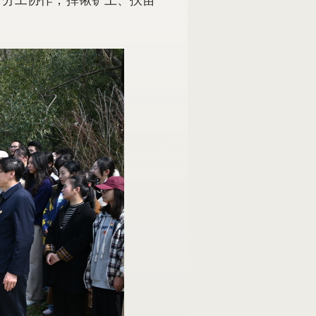
、分工协作，挥锹铲土、扶苗