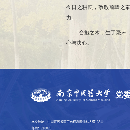
今日之耕耘，致敬前辈之
力。
“合抱之木，生于毫末
心与决心。
学校地址：中国江苏省南京市栖霞区仙林大道138号
邮编：210023